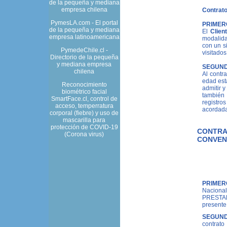
de la pequeña y mediana
empresa chilena
Contrato
PymesLA.com - El portal
PRIMER
de la pequeña y mediana
El
Clien
empresa latinoamericana
modalida
con un s
PymedeChile.cl -
visitados
Directorio de la pequeña
y mediana empresa
SEGUND
chilena
Al contr
edad est
Reconocimiento
admitir 
biométrico facial
también 
SmartFace.cl, control de
registro
acceso, temperratura
acordada
corporal (fiebre) y uso de
mascarilla para
TERCER
protección de COVID-19
CONTRA
No será 
(Corona virus)
los orga
CONVEN
· Domini
Dominio c
· En el e
Cliente
d
PRIMER
CUARTO
Nacional
SNH.CL
PRESTADO
presente 
· Cortes 
· Terrem
SEGUND
· Incend
contrat