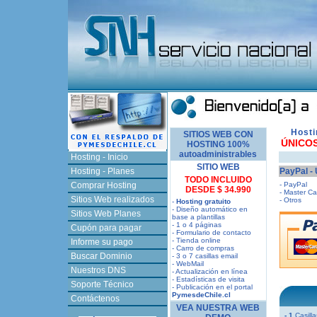
Hosti
SITIOS WEB CON
ÚNICOS
HOSTING 100%
autoadministrables
Hosting - Inicio
SITIO WEB
Hosting - Planes
PayPal -
TODO INCLUIDO
Comprar Hosting
- PayPal
DESDE $ 34.990
- Master Ca
Sitios Web realizados
- Otros
-
Hosting gratuito
- Diseño automático en
Sitios Web Planes
base a plantillas
- 1 o 4 páginas
Cupón para pagar
- Formulario de contacto
- Tienda online
Informe su pago
- Carro de compras
Buscar Dominio
- 3 o 7 casillas email
- WebMail
Nuestros DNS
- Actualización en línea
- Estadísticas de visita
Soporte Técnico
- Publicación en el portal
PymesdeChile.cl
Contáctenos
VEA NUESTRA WEB
- 1
Casilla