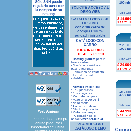
DEMO
Sólo SNH puede
- 200 mb
regalarle tanto con
SOLICITE ACCESO AL
la compra de su
DEMO WEB
- Sitio we
hosting
$ 19.99
CATÁLOGO WEB CON
$ 22.72 U
HOSTING
con o sin carro de
compras 100%
autoadministrable
CATÁLOGO CON
CARRO
- 7
Casilla
- 1000 m
TODO INCLUIDO
DESDE $ 19.990
-
Hosting gratuito
para la
- Sitio we
tienda online
$ 29.99
- Diseño automático en
base a plantillas
$ 34.08 U
- Formulario de contacto
- 1 casillas email
- WebMail
- Administración de:
* 150 productos
- 15
Casill
* 10 categorías
- 3700 m
* Carro de compras
* Valor en $ y/o US $
* Valor oferta
- Sitio we
* Conversión dólar
* Stock de producto
$ 44.99
Web Amigas
* Orden de compra
$ 51.13 U
- Publicación en el
Tienda en línea - compra
portal
PymesdeChile.cl
online productos
VEA NUESTRO
importados de China -
CATÁLOGO DEMO
Consu