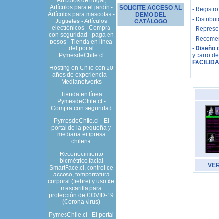
Artículos de hogar,
Artículos para el jardín -
SOLICITE ACCESO AL
- Registro
Ártículos para mascotas -
DEMO DEL
- Distribu
Juguetes - Artículos
CATÁLOGO
electrónicos - Compra
- Represe
con seguridad - paga en
- Recome
pesos - Tienda en línea
del portal
-
Diseño 
PymesdeChile.cl
y carro d
FACILID
Hosting en Chile con 20
años de experiencia -
Medianetworks
Tienda en línea
PymesdeChile.cl -
Compra con seguridad
PymesdeChile.cl - El
portal de la pequeña y
mediana empresa
chilena
Reconocimiento
biométrico facial
VER
SmartFace.cl, control de
acceso, temperratura
corporal (fiebre) y uso de
mascarilla para
protección de COVID-19
(Corona virus)
PymesChile.cl - El portal