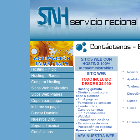
SITIOS WEB CON
HOSTING 100%
autoadministrables
Hosting - Inicio
*
Nombre
SITIO WEB
Hosting - Planes
TODO INCLUIDO
*
Apellido
Comprar Hosting
DESDE $ 34.990
Teléfono
Sitios Web realizados
-
Hosting gratuito
- Diseño automático en
Direcció
Sitios Web Planes
base a plantillas
- 1 o 4 páginas
Cupón para pagar
*
Ciudad
- Formulario de contacto
- Tienda online
Informe su pago
*
E-mail
- Carro de compras
Buscar Dominio
- 3 o 7 casillas email
- WebMail
Nuestros DNS
- Actualización en línea
*
Observa
- Estadísticas de visita
Soporte Técnico
- Publicación en el portal
PymesdeChile.cl
Contáctenos
VEA NUESTRA WEB