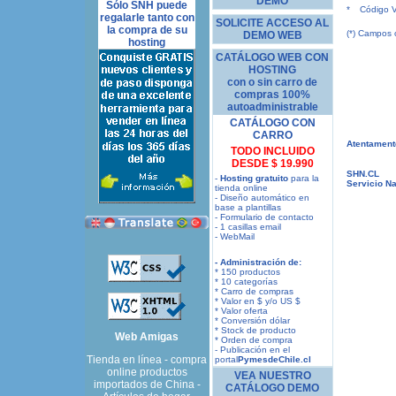
DEMO
Sólo SNH puede
*
Código V
regalarle tanto con
SOLICITE ACCESO AL
la compra de su
(*) Campos o
DEMO WEB
hosting
CATÁLOGO WEB CON
HOSTING
con o sin carro de
compras 100%
autoadministrable
CATÁLOGO CON
CARRO
Atentament
TODO INCLUIDO
DESDE $ 19.990
SHN.CL
-
Hosting gratuito
para la
Servicio Na
tienda online
- Diseño automático en
base a plantillas
- Formulario de contacto
- 1 casillas email
- WebMail
- Administración de:
* 150 productos
* 10 categorías
* Carro de compras
* Valor en $ y/o US $
* Valor oferta
* Conversión dólar
* Stock de producto
Web Amigas
* Orden de compra
- Publicación en el
Tienda en línea - compra
portal
PymesdeChile.cl
online productos
VEA NUESTRO
importados de China -
CATÁLOGO DEMO