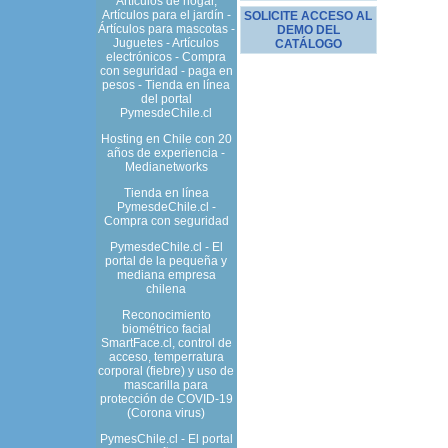
Artículos de hogar,
Artículos para el jardín -
SOLICITE ACCESO AL
Ártículos para mascotas -
DEMO DEL
Juguetes - Artículos
CATÁLOGO
electrónicos - Compra
con seguridad - paga en
pesos - Tienda en línea
del portal
PymesdeChile.cl
Hosting en Chile con 20
años de experiencia -
Medianetworks
Tienda en línea
PymesdeChile.cl -
Compra con seguridad
PymesdeChile.cl - El
portal de la pequeña y
mediana empresa
chilena
Reconocimiento
biométrico facial
SmartFace.cl, control de
acceso, temperratura
corporal (fiebre) y uso de
mascarilla para
protección de COVID-19
(Corona virus)
PymesChile.cl - El portal